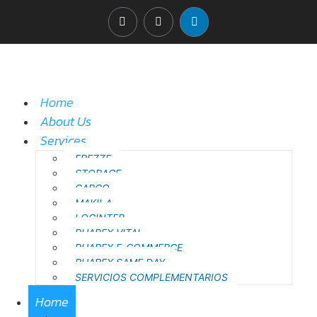
Home
About Us
Services
FREZZE
STORAGE
CARGO
MAKILA
LOGINTER
PHAREX VITAL
PHAREX E-COMMERCE
PHAREX SAME DAY
SERVICIOS COMPLEMENTARIOS
Home